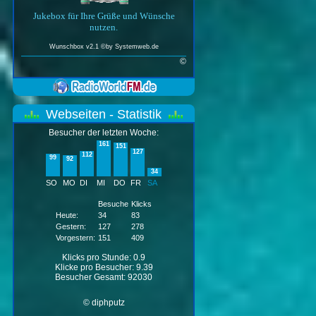
Jukebox für Ihre Grüße und Wünsche
nutzen.
Wunschbox v2.1 ©by
Systemweb.de
©
Webseiten - Statistik
Besucher der letzten Woche:
161
151
127
112
99
92
34
SO
MO
DI
MI
DO
FR
SA
Besuche
Klicks
Heute:
34
83
Gestern:
127
278
Vorgestern:
151
409
Klicks pro Stunde: 0.9
Klicke pro Besucher: 9.39
Besucher Gesamt: 92030
© diphputz