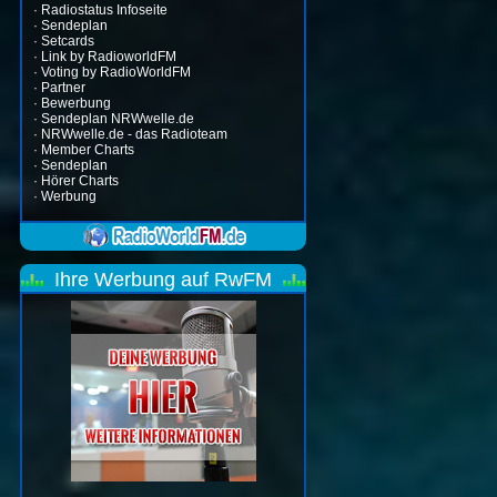
·
Radiostatus Infoseite
·
Sendeplan
·
Setcards
·
Link by RadioworldFM
·
Voting by RadioWorldFM
·
Partner
·
Bewerbung
·
Sendeplan NRWwelle.de
·
NRWwelle.de - das Radioteam
·
Member Charts
·
Sendeplan
·
Hörer Charts
·
Werbung
Ihre Werbung auf RwFM