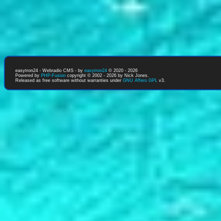
easytron24 - Webradio CMS - by
easytron24
© 2020 - 2026
Powered by
PHP-Fusion
copyright © 2002 - 2026 by Nick Jones.
Released as free software without warranties under
GNU Affero GPL
v3.