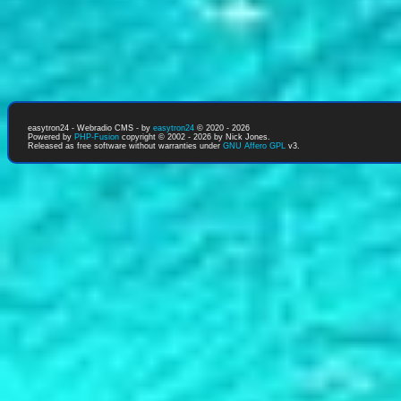
easytron24 - Webradio CMS - by
easytron24
© 2020 - 2026
Powered by
PHP-Fusion
copyright © 2002 - 2026 by Nick Jones.
Released as free software without warranties under
GNU Affero GPL
v3.