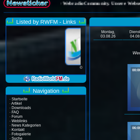
Listed by RWFM - Links
Montag,
Diens
03.08.26
04.08
Wen
©
00:0
Navigation
·
Startseite
·
Artikel
·
Downloads
·
FAQ
·
Forum
·
Weblinks
·
News Kategorien
06:0
·
Kontakt
·
Fotogalerie
·
Suche