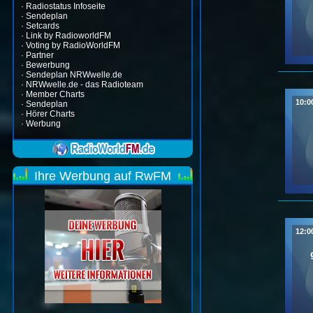
·
Radiostatus Infoseite
·
Sendeplan
·
Setcards
·
Link by RadioworldFM
·
Voting by RadioWorldFM
·
Partner
·
Bewerbung
·
Sendeplan NRWwelle.de
·
NRWwelle.de - das Radioteam
·
Member Charts
10:0
·
Sendeplan
·
Hörer Charts
·
Werbung
Ihre Werbung auf RwFM
12:0