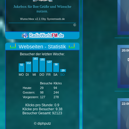
Jukebox für Ihre Grüße und Wünsche
nutzen.
Wunschbox v2.1 ©by
Systemweb.de
©
Webseiten - Statistik
20:0
Besucher der letzten Woche:
161
151
127
112
98
92
29
MO
DI
MI
DO
FR
SA
SO
Besuche
Klicks
Heute:
29
94
Gestern:
98
244
Vorgestern:
127
278
22:0
Klicks pro Stunde: 0.9
Klicke pro Besucher: 9.38
Besucher Gesamt: 92123
© diphputz