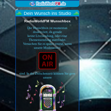
Dein Wunsch ins Studio
RadioWorldFM Wunschbox
Die Wunschbox ist momentan
deaktiviert, da gerade
keine Livesendung, oder eine
Themensendung stattfindet.
Versuchen Sie es später erneut, wenn
unsere Moderatoren
sind. In der Zwischenzeit können Sie gern
unsere