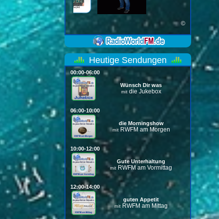
©
Heutige Sendungen
00:00-06:00
Wünsch Dir was
die Jukebox
mit
06:00-10:00
die Morningshow
RWFM am Morgen
mit
10:00-12:00
Gute Unterhaltung
RWFM am Vormittag
mit
12:00-14:00
guten Appetit
RWFM am Mittag
mit