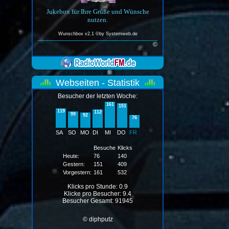
Jukebox für Ihre Grüße und Wünsche
nutzen.
Wunschbox v2.1 ©by
Systemweb.de
©
Webseiten - Statistik
Besucher der letzten Woche:
161
151
119
112
99
92
76
SA
SO
MO
DI
MI
DO
FR
Besuche
Klicks
Heute:
76
140
Gestern:
151
409
Vorgestern:
161
532
Klicks pro Stunde: 0.9
Klicke pro Besucher: 9.4
Besucher Gesamt: 91945
© diphputz