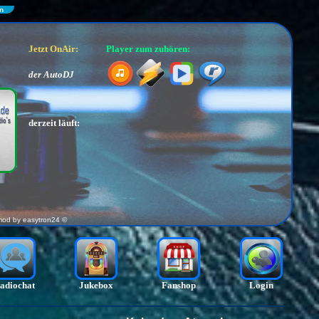
n
Jetzt OnAir:
Player zum zuhören:
der AutoDJ
derzeit läuft:
mod by
easytron24 ©
adiochat
Jukebox
Fanshop
Login