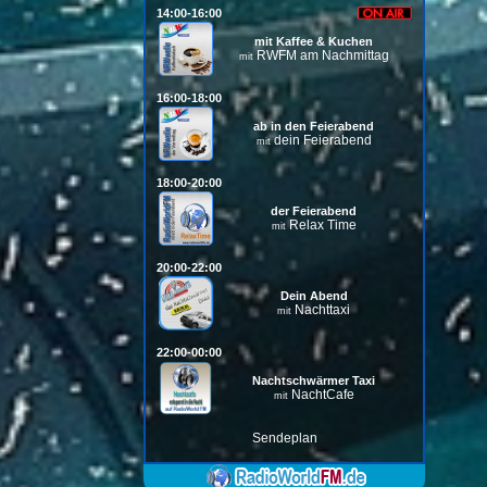
14:00-16:00
mit Kaffee & Kuchen
RWFM am Nachmittag
mit
16:00-18:00
ab in den Feierabend
dein Feierabend
mit
18:00-20:00
der Feierabend
Relax Time
mit
20:00-22:00
Dein Abend
Nachttaxi
mit
22:00-00:00
Nachtschwärmer Taxi
NachtCafe
mit
Sendeplan