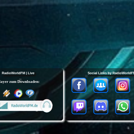
RadioWorldFM | Live
Social Links by RadioWorld