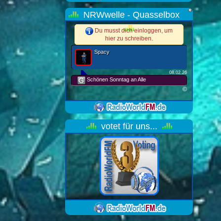
NRWwelle - Quasselbox
Du musst dich einloggen, um
hier zu schreiben.
Spacy
08.02.26
Schönen Sonntag an Alle
©
votet für uns...