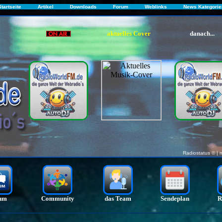
Startseite
Artikel
Downloads
Forum
Weblinks
News Kategorie
aktuelles Cover
danach...
Radiostatus ©
| 
um
Community
das Team
Sendeplan
R