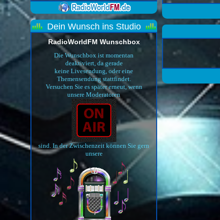
Dein Wunsch ins Studio
RadioWorldFM Wunschbox
Die Wunschbox ist momentan
deaktiviert, da gerade
keine Livesendung, oder eine
Themensendung stattfindet.
Versuchen Sie es später erneut, wenn
unsere Moderatoren
sind. In der Zwischenzeit können Sie gern
unsere