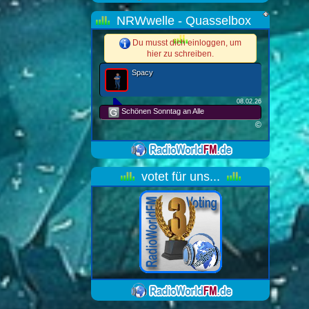
NRWwelle - Quasselbox
Du musst dich einloggen, um
hier zu schreiben.
Spacy
08.02.26
Schönen Sonntag an Alle
©
votet für uns...