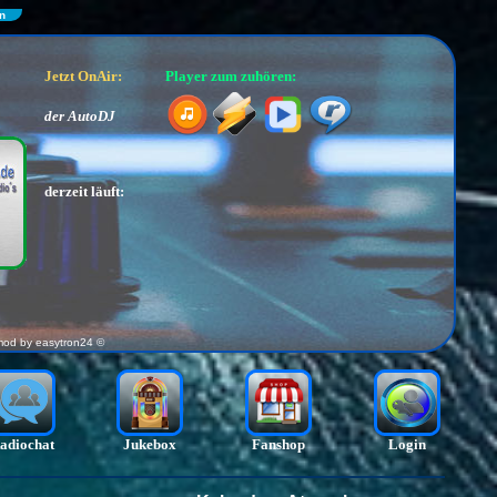
n
Jetzt OnAir:
Player zum zuhören:
der AutoDJ
derzeit läuft:
mod by
easytron24 ©
adiochat
Jukebox
Fanshop
Login