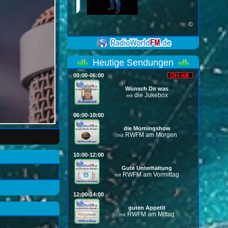
©
Heutige Sendungen
00:00-06:00
Wünsch Dir was
die Jukebox
mit
06:00-10:00
die Morningshow
RWFM am Morgen
mit
10:00-12:00
Gute Unterhaltung
RWFM am Vormittag
mit
12:00-14:00
guten Appetit
RWFM am Mittag
mit