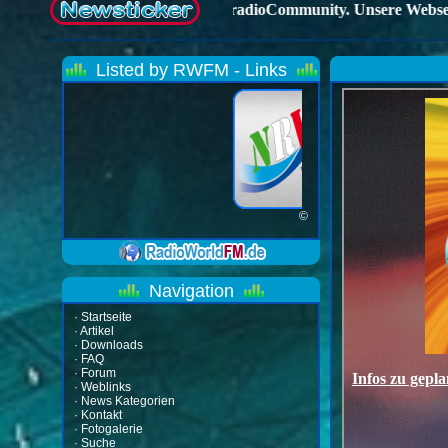
Listed by RWFM - Links
©
Navigation
·
Startseite
·
Artikel
·
Downloads
·
FAQ
·
Forum
·
Weblinks
·
News Kategorien
·
Kontakt
·
Fotogalerie
·
Suche