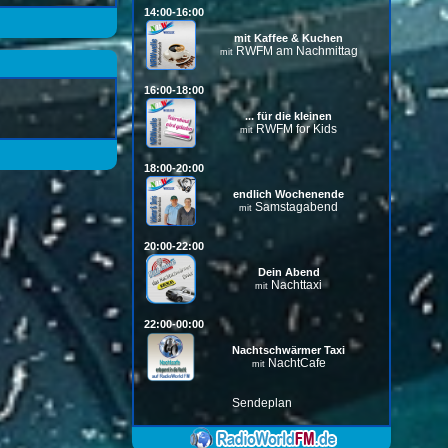
14:00-16:00
mit Kaffee & Kuchen
RWFM am Nachmittag
mit
16:00-18:00
... für die kleinen
RWFM for Kids
mit
18:00-20:00
endlich Wochenende
Samstagabend
mit
20:00-22:00
Dein Abend
Nachttaxi
mit
22:00-00:00
Nachtschwärmer Taxi
NachtCafe
mit
Sendeplan