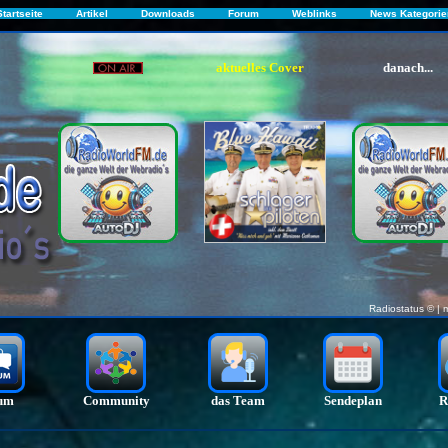
Startseite
Artikel
Downloads
Forum
Weblinks
News Kategorie
aktuelles Cover
danach...
Radiostatus ©
| 
um
Community
das Team
Sendeplan
R