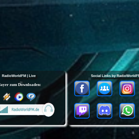
RadioWorldFM | Live
Social Links by RadioWorld