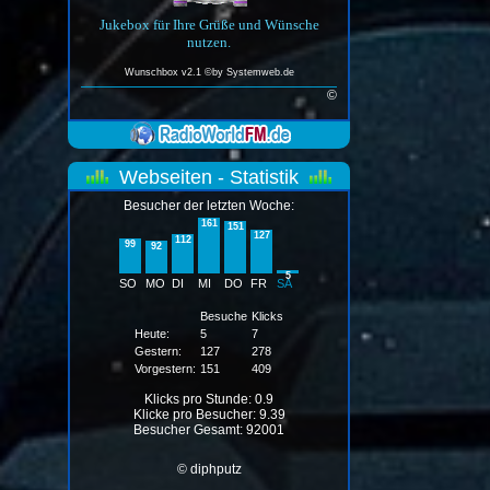
Jukebox für Ihre Grüße und Wünsche
nutzen.
Wunschbox v2.1 ©by
Systemweb.de
©
Webseiten - Statistik
Besucher der letzten Woche:
161
151
127
112
99
92
5
SO
MO
DI
MI
DO
FR
SA
Besuche
Klicks
Heute:
5
7
Gestern:
127
278
Vorgestern:
151
409
Klicks pro Stunde: 0.9
Klicke pro Besucher: 9.39
Besucher Gesamt: 92001
© diphputz