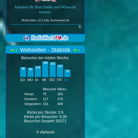
Jukebox für Ihre Grüße und Wünsche
nutzen.
Wunschbox v2.1 ©by
Systemweb.de
©
Webseiten - Statistik
Besucher der letzten Woche:
161
151
127
112
99
92
75
SO
MO
DI
MI
DO
FR
SA
Besuche
Klicks
Heute:
75
183
Gestern:
127
278
Vorgestern:
151
409
Klicks pro Stunde: 0.9
Klicke pro Besucher: 9.39
Besucher Gesamt: 92071
© diphputz