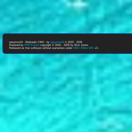
easytron24 - Webradio CMS - by
easytron24
© 2020 - 2026
Powered by
PHP-Fusion
copyright © 2002 - 2026 by Nick Jones.
Released as free software without warranties under
GNU Affero GPL
v3.