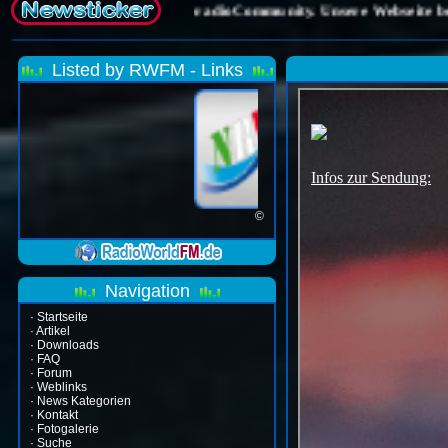
Listed by RWFM - Links
©
Navigation
·
Startseite
·
Artikel
·
Downloads
·
FAQ
·
Forum
·
Weblinks
·
News Kategorien
·
Kontakt
·
Fotogalerie
·
Suche