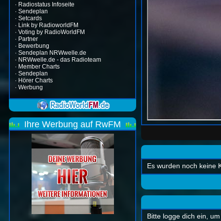
·
Radiostatus Infoseite
·
Sendeplan
·
Setcards
·
Link by RadioworldFM
·
Voting by RadioWorldFM
·
Partner
·
Bewerbung
·
Sendeplan NRWwelle.de
·
NRWwelle.de - das Radioteam
·
Member Charts
·
Sendeplan
·
Hörer Charts
·
Werbung
Ihre Werbung auf RwFM
Es wurden noch keine 
Bitte logge dich ein, 